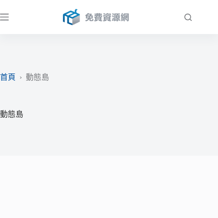
跳
至
主
要
內
容
首頁
›
動態島
動態島