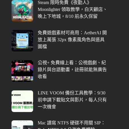
Steam 限時免費《夜勤人》
Moonlighter 領取教學，白天顧店、
晚上下地城，8/10 前永久保留
免費遊戲素材可商用：AetherAI 開
放上萬張 32px 像素風角色與道具
圖檔
公視+ 免費線上看：公視戲劇、紀
錄片與台語動畫，註冊就能無廣告
收看
LINE VOOM 備份工具教學：9/30
前申請下載貼文與影片，每人只有
一次機會
Mac 讀寫 NTFS 硬碟不用關 SIP：