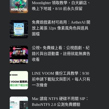
Moonlighter 領取教學，白天顧店、
晚上下地城，8/10 前永久保留
免費遊戲素材可商用：AetherAI 開
放上萬張 32px 像素風角色與道具
圖檔
公視+ 免費線上看：公視戲劇、紀
錄片與台語動畫，註冊就能無廣告
收看
LINE VOOM 備份工具教學：9/30
前申請下載貼文與影片，每人只有
一次機會
Mac 讀寫 NTFS 硬碟不用關 SIP：
BuhoNTFS 2.0 公測免費體驗