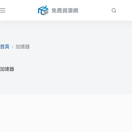
跳
至
主
要
內
容
首頁
›
加速器
加速器