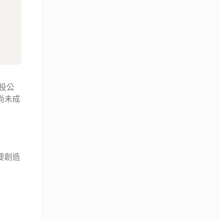
投公
尚未成
要創造