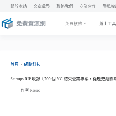
跳
關於本站
文章彙整
聯絡我們
商業合作
隱私權
至
主
要
免費軟體
線上工具
內
容
首頁
›
網路科技
Startups.RIP 收錄 1,700 個 YC 結束營業專案，從歷
作者
Pseric