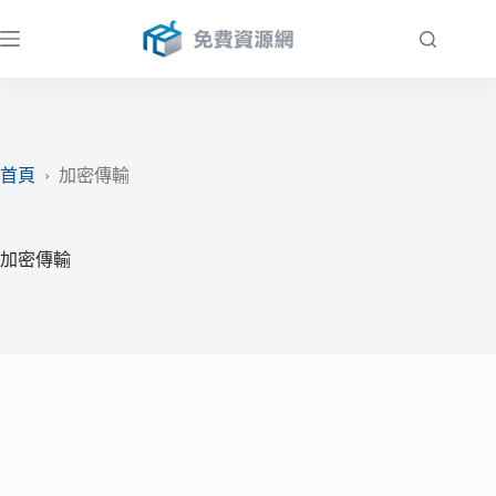
跳
至
主
要
內
容
首頁
›
加密傳輸
加密傳輸