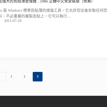
能強大的剪貼簿管理器：Ditto 正體中文免安裝版（免費）
itto 是 Windows 標準剪貼簿的增強工具，它允許您往後存取
料，不必重複的複製及貼上。它可以執行…
2011-07-18
1
2
3