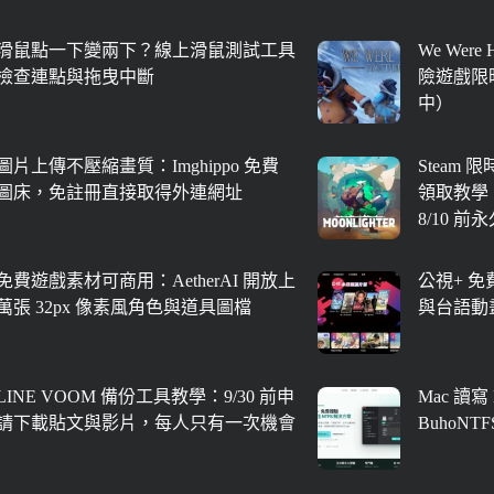
滑鼠點一下變兩下？線上滑鼠測試工具
We Were
檢查連點與拖曳中斷
險遊戲限時
中）
圖片上傳不壓縮畫質：Imghippo 免費
Steam 
圖床，免註冊直接取得外連網址
領取教學
8/10 前
免費遊戲素材可商用：AetherAI 開放上
公視+ 
萬張 32px 像素風角色與道具圖檔
與台語動
LINE VOOM 備份工具教學：9/30 前申
Mac 讀寫
請下載貼文與影片，每人只有一次機會
BuhoNT