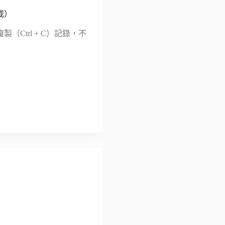
載）
（Ctrl + C）記錄，不