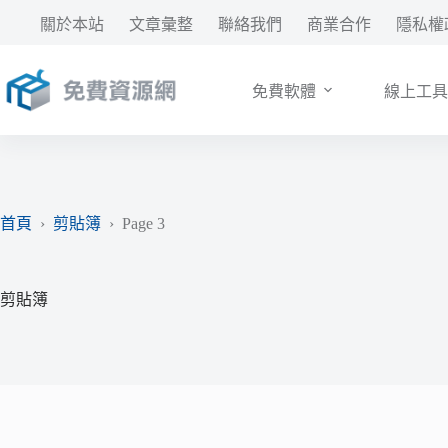
跳
關於本站
文章彙整
聯絡我們
商業合作
隱私權
至
主
要
免費軟體
線上工具
內
容
首頁
›
剪貼簿
›
Page 3
剪貼簿