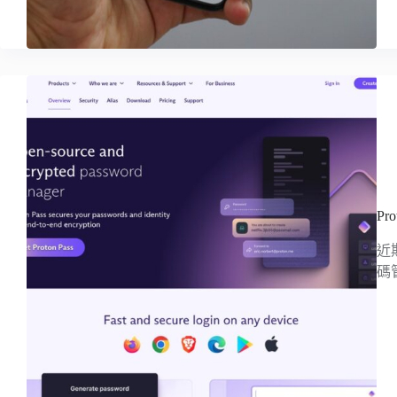
P
近
碼