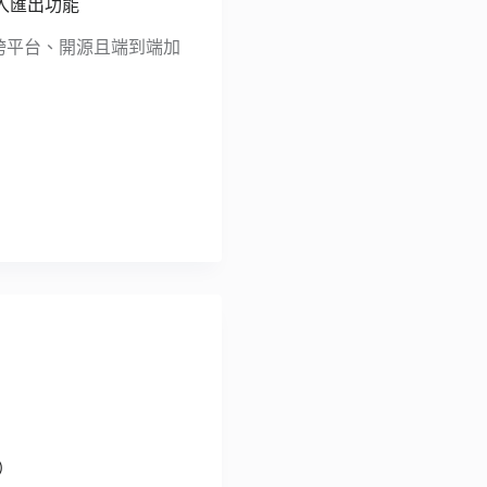
匯入匯出功能
跨平台、開源且端到端加
d）