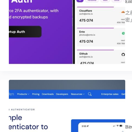
E
之
密
Bi