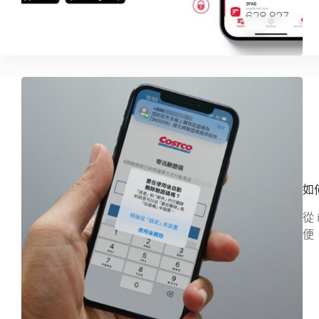
如
從
便