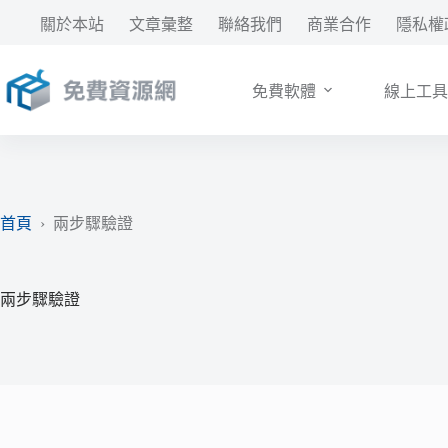
跳
關於本站
文章彙整
聯絡我們
商業合作
隱私權
至
主
要
免費軟體
線上工具
內
容
首頁
›
兩步驟驗證
兩步驟驗證