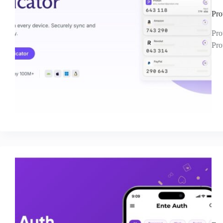
Pr
P
Pr