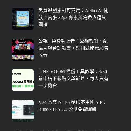
免費遊戲素材可商用：AetherAI 開
放上萬張 32px 像素風角色與道具
圖檔
公視+ 免費線上看：公視戲劇、紀
錄片與台語動畫，註冊就能無廣告
收看
LINE VOOM 備份工具教學：9/30
前申請下載貼文與影片，每人只有
一次機會
Mac 讀寫 NTFS 硬碟不用關 SIP：
BuhoNTFS 2.0 公測免費體驗