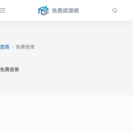
跳
至
主
要
內
容
首頁
›
免費音樂
免費音樂