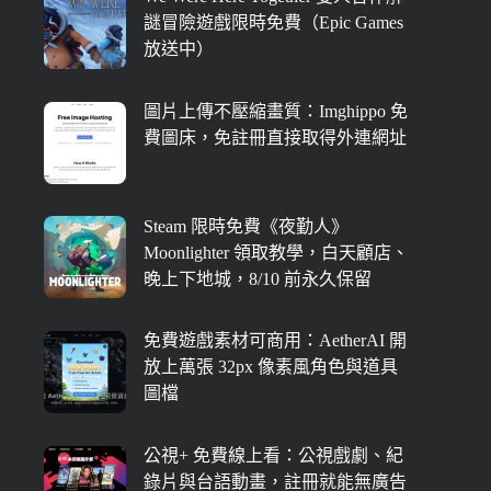
謎冒險遊戲限時免費（Epic Games
放送中）
圖片上傳不壓縮畫質：Imghippo 免
費圖床，免註冊直接取得外連網址
Steam 限時免費《夜勤人》
Moonlighter 領取教學，白天顧店、
晚上下地城，8/10 前永久保留
免費遊戲素材可商用：AetherAI 開
放上萬張 32px 像素風角色與道具
圖檔
公視+ 免費線上看：公視戲劇、紀
錄片與台語動畫，註冊就能無廣告