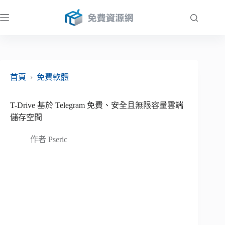
跳
至
主
要
內
容
首頁
›
免費軟體
T-Drive 基於 Telegram 免費、安全且無限容量雲端
儲存空間
作者
Pseric