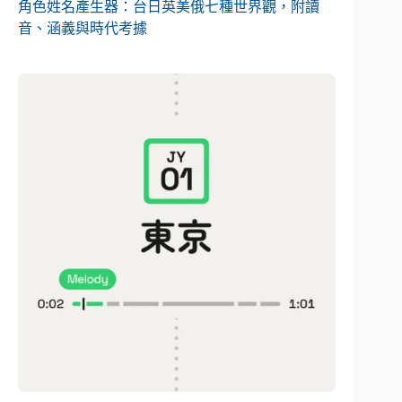
角色姓名產生器：台日英美俄七種世界觀，附讀
音、涵義與時代考據