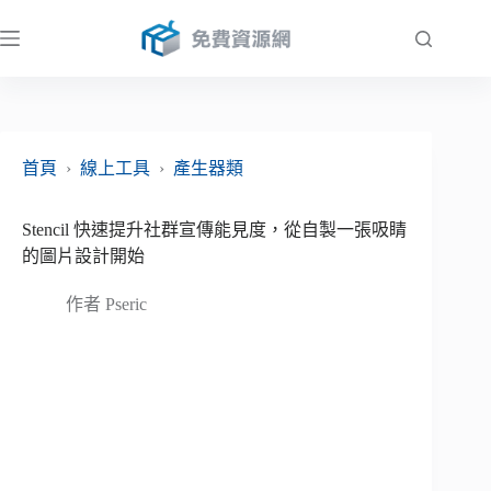
跳
至
主
要
內
容
首頁
›
線上工具
›
產生器類
Stencil 快速提升社群宣傳能見度，從自製一張吸睛
的圖片設計開始
作者
Pseric