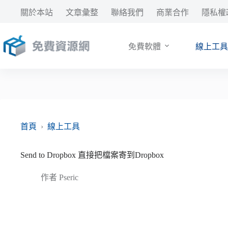
跳
關於本站
文章彙整
聯絡我們
商業合作
隱私權
至
主
要
免費軟體
線上工具
內
容
首頁
›
線上工具
Send to Dropbox 直接把檔案寄到Dropbox
作者
Pseric