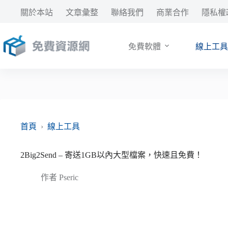
跳
關於本站
文章彙整
聯絡我們
商業合作
隱私權
至
主
要
免費軟體
線上工具
內
容
首頁
›
線上工具
2Big2Send – 寄送1GB以內大型檔案，快速且免費！
作者
Pseric