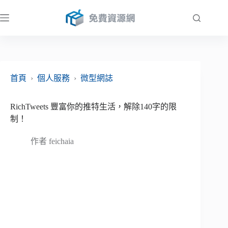
跳
至
主
要
內
容
首頁
›
個人服務
›
微型網誌
RichTweets 豐富你的推特生活，解除140字的限
制！
作者
feichaia