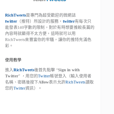
RichTweets
是專門為超受歡迎的微網誌
twitter
（推特）所設計的服務，
twitter
有每次只
能發表140字數的限制，對於有時想要推較長篇的
內容時就顯得不太方便，這時就可以用
RichTweets來豐富你的牢騷，讓你的推特充滿色
彩。
使用教學
進入
RichTweets
後首先點擊 “
Sign in with
Twitter
” ，用您的
Twitter
帳號登入（輸入使用者
名稱、密碼後按下
Allow
表示允許
RichTweets
讀取
您的
Twitter
資訊）。