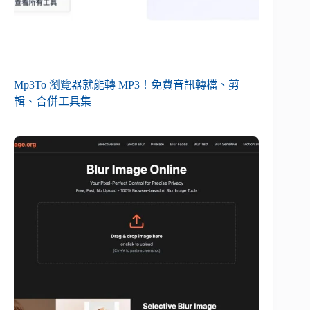
Mp3To 瀏覽器就能轉 MP3！免費音訊轉檔、剪
輯、合併工具集