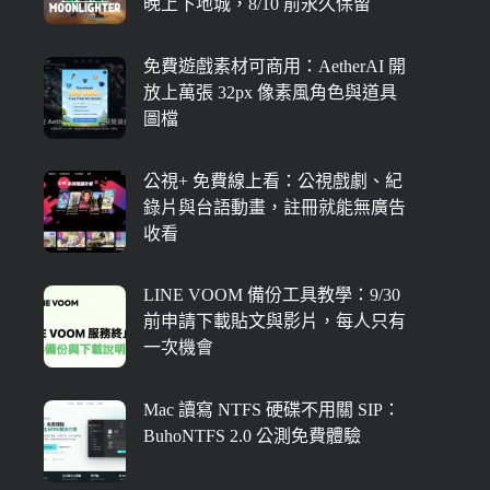
晚上下地城，8/10 前永久保留
免費遊戲素材可商用：AetherAI 開
放上萬張 32px 像素風角色與道具
圖檔
公視+ 免費線上看：公視戲劇、紀
錄片與台語動畫，註冊就能無廣告
收看
LINE VOOM 備份工具教學：9/30
前申請下載貼文與影片，每人只有
一次機會
Mac 讀寫 NTFS 硬碟不用關 SIP：
BuhoNTFS 2.0 公測免費體驗