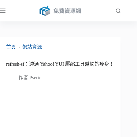
跳
至
主
要
內
容
首頁
›
架站資源
refresh-sf：透過 Yahoo! YUI 壓縮工具幫網站瘦身！
作者
Pseric