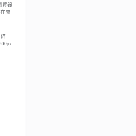
 瀏覽器
次在開
、貓
0px