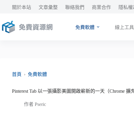
跳
關於本站
文章彙整
聯絡我們
商業合作
隱私權
至
主
要
免費軟體
線上工具
內
容
首頁
›
免費軟體
Pinterest Tab 以一張攝影美圖開啟嶄新的一天（Chrome 
作者
Pseric