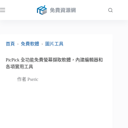
跳
至
主
要
內
容
首頁
›
免費軟體
›
圖片工具
PicPick 全功能免費螢幕擷取軟體，內建編輯器和
各項實用工具
作者
Pseric