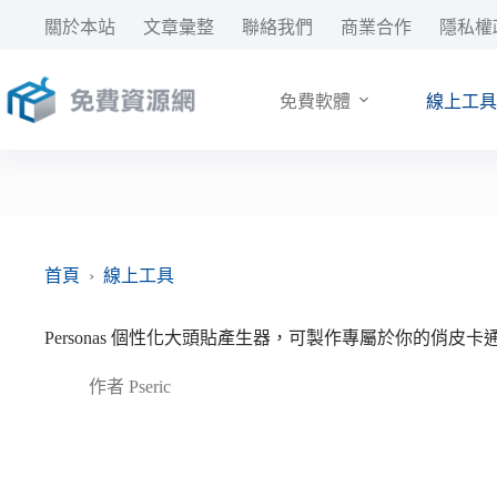
跳
關於本站
文章彙整
聯絡我們
商業合作
隱私權
至
主
要
免費軟體
線上工具
內
容
首頁
›
線上工具
Personas 個性化大頭貼產生器，可製作專屬於你的俏皮
作者
Pseric