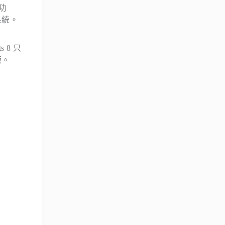
用功
業系統。
s 8 只
版。