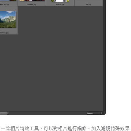
e 旗下的相當引以為傲的一款相片特效工具，可以對相片進行編修、加入濾鏡特殊效