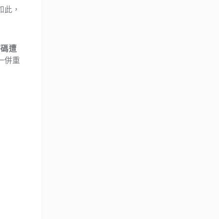
如此，
密碼遭
一併重