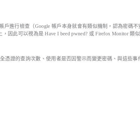
oogle 帳戶進行檢查（Google 帳戶本身就會有類似機制，認為密碼
為是 Have I beed pwned? 或 Firefox Monitor 類
安全憑證的查詢次數、使用者是否因警示而變更密碼、與這些事