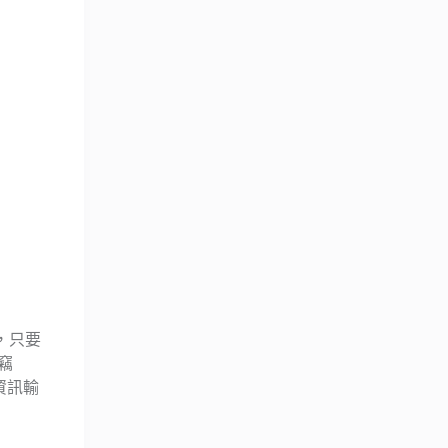
，只要
到竊
資訊輸