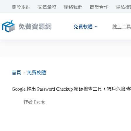
跳
關於本站
文章彙整
聯絡我們
商業合作
隱私權
至
主
要
免費軟體
線上工具
內
容
首頁
›
免費軟體
Google 推出 Password Checkup 密碼檢查工具，帳戶
作者
Pseric