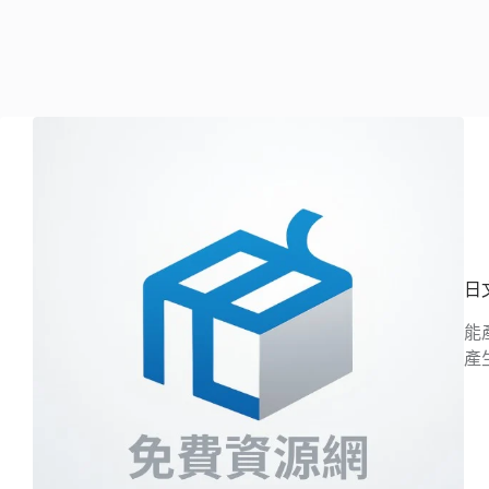
日
能
產生