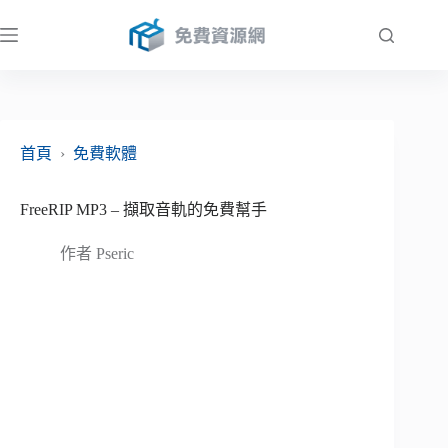
跳
至
主
要
內
容
首頁
›
免費軟體
FreeRIP MP3 – 擷取音軌的免費幫手
作者
Pseric