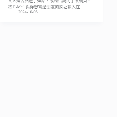
某人是否點選了連結，或是否訪問了某網頁。
將 E-Mail 與你想寄給朋友的網址輸入在…
2024-10-06