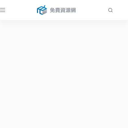
跳
至
主
要
內
容
免費資源網：免費軟體、線上工具與架站資源教學