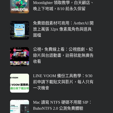
Moonlighter 領取教學，白天顧店、
晚上下地城，8/10 前永久保留
免費遊戲素材可商用：AetherAI 開
放上萬張 32px 像素風角色與道具
圖檔
公視+ 免費線上看：公視戲劇、紀
錄片與台語動畫，註冊就能無廣告
收看
LINE VOOM 備份工具教學：9/30
前申請下載貼文與影片，每人只有
一次機會
Mac 讀寫 NTFS 硬碟不用關 SIP：
BuhoNTFS 2.0 公測免費體驗