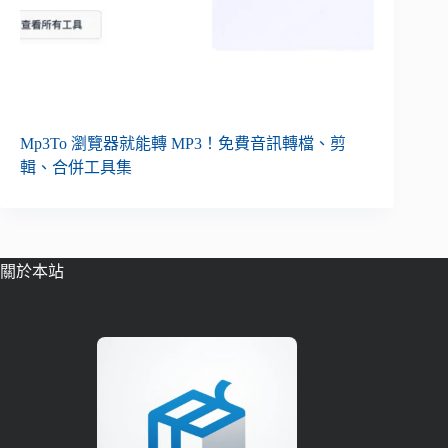
Mp3To 瀏覽器就能轉 MP3！免費音訊轉檔、剪
輯、合併工具集
關於本站