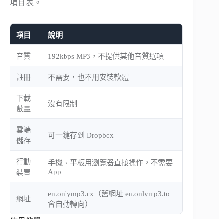
項目表。
項目
說明
音質
192kbps MP3，不提供其他音質選項
註冊
不需要，也不用安裝軟體
下載
沒有限制
數量
雲端
可一鍵存到 Dropbox
儲存
行動
手機、平板用瀏覽器直接操作，不需要
App
裝置
en.onlymp3.cx（舊網址 en.onlymp3.to
網址
會自動轉向）