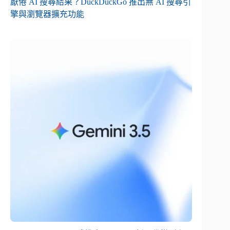
厭倦 AI 搜尋結果？DuckDuckGo 推出無 AI 搜尋引
擎與瀏覽器擴充功能