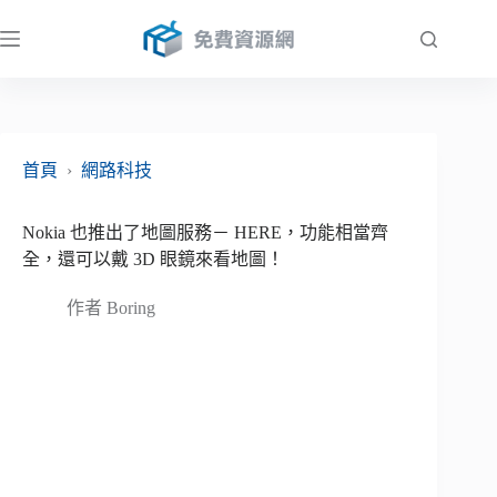
跳
至
主
要
內
容
首頁
›
網路科技
Nokia 也推出了地圖服務－ HERE，功能相當齊
全，還可以戴 3D 眼鏡來看地圖！
作者
Boring