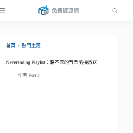
跳
至
主
要
內
容
首頁
›
熱門主題
Neverending Playlist：聽不完的音樂隨機放送
作者
Pseric