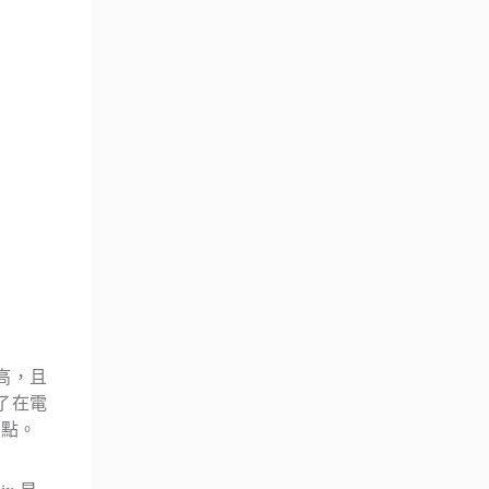
高，且
了在電
賣點。