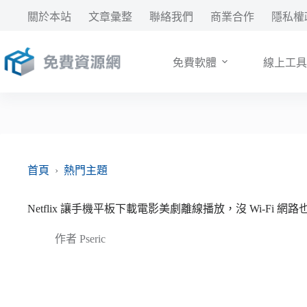
跳
關於本站
文章彙整
聯絡我們
商業合作
隱私權
至
主
要
免費軟體
線上工具
內
容
首頁
›
熱門主題
Netflix 讓手機平板下載電影美劇離線播放，沒 Wi-Fi 網
作者
Pseric