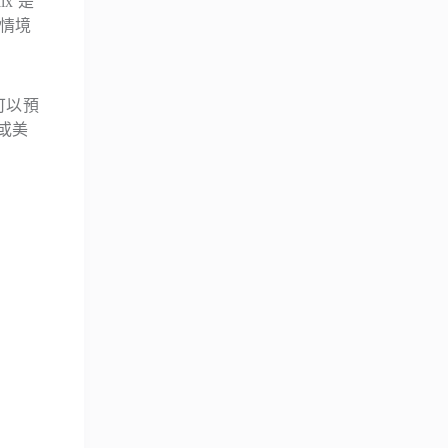
x 是
用情境
可以預
影或美