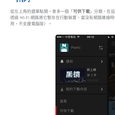
STEP 2
從左上角的選單點開，會多一個「
可供下載
」分類，在
透過 Wi-Fi 網路將它暫存在行動裝置，當沒有網路
用，不支援電腦版）。