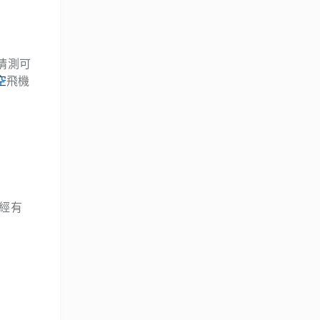
猜測可
空
飛機
經有