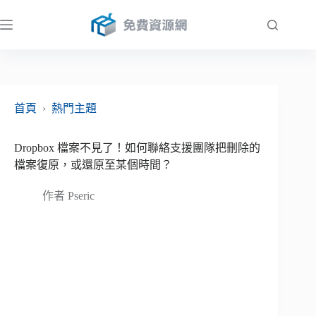
跳
至
主
要
內
容
首頁
›
熱門主題
Dropbox 檔案不見了！如何聯絡支援團隊把刪除的
檔案復原，或還原至某個時間？
作者
Pseric