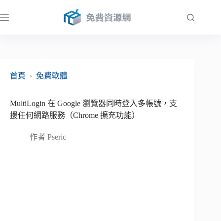
跳
至
主
要
內
容
首頁
›
免費軟體
MultiLogin 在 Google 瀏覽器同時登入多帳號，支
援任何網路服務（Chrome 擴充功能）
作者
Pseric