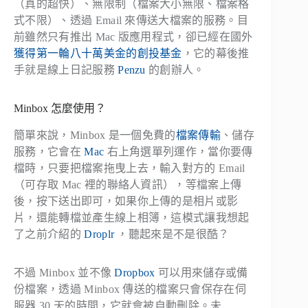
（真的超快）、無限制（檔案大小無限、檔案格
式不限）、透過 Email 來傳送大檔案的服務。目
前雖然只有推出 Mac 版應用程式，卻已經在國外
獲得第一輪八十萬美金的創投基金
，它的幕後推
手就是線上日記服務
Penzu
的創辦人。
Minbox 怎麼使用？
簡單來說，Minbox 是一個免費的
檔案傳輸
、儲存
服務，它會在
Mac
右上角選單列運作，當你要傳
檔時，只要把檔案拖曳上去，輸入對方的 Email
（可存取 Mac 裡的聯絡人資訊），等檔案上傳
後，按下送出即可，如果你上傳的是相片或影
片，還能轉檔並產生線上相簿，這模式讓我想起
了之前介紹的
Droplr
，聽起來是不是很酷？
不過 Minbox 並不像
Dropbox
可以用來儲存或備
份檔案，透過 Minbox 傳送的檔案只會保存在伺
服器 30 天的時間，它就會被自動刪除。未