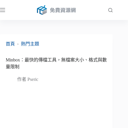
跳
至
主
要
內
容
首頁
›
熱門主題
Minbox：最快的傳檔工具，無檔案大小、格式與數
量限制
作者
Pseric