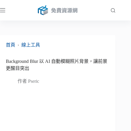
跳
至
主
要
內
容
首頁
›
線上工具
Background Blur 以 AI 自動模糊照片背景，讓前景
更醒目突出
作者
Pseric