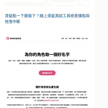
滑鼠點一下變兩下？線上滑鼠測試工具檢查連點與
拖曳中斷