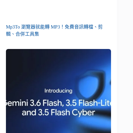
Mp3To 瀏覽器就能轉 MP3！免費音訊轉檔、剪
輯、合併工具集