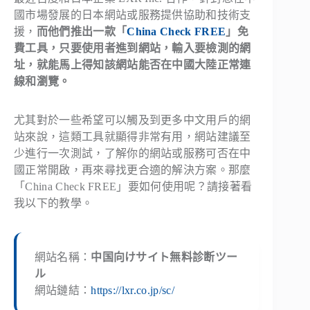
國市場發展的日本網站或服務提供協助和技術支
援，
而他們推出一款「
China Check FREE
」免
費工具，只要使用者進到網站，輸入要檢測的網
址，就能馬上得知該網站能否在中國大陸正常連
線和瀏覽。
尤其對於一些希望可以觸及到更多中文用戶的網
站來說，這類工具就顯得非常有用，網站建議至
少進行一次測試，了解你的網站或服務可否在中
國正常開啟，再來尋找更合適的解決方案。那麼
「China Check FREE」要如何使用呢？請接著看
我以下的教學。
網站名稱：
中国向けサイト無料診断ツー
ル
網站鏈結：
https://lxr.co.jp/sc/