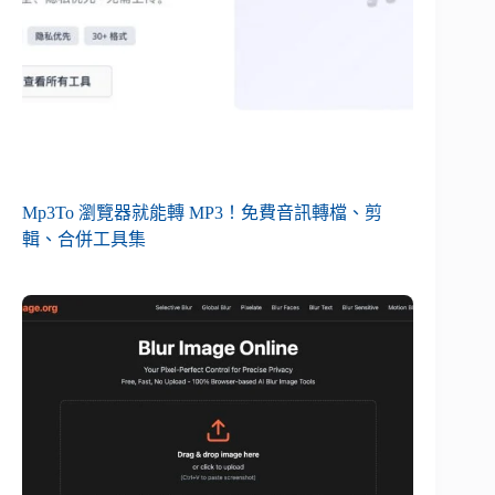
Mp3To 瀏覽器就能轉 MP3！免費音訊轉檔、剪
輯、合併工具集