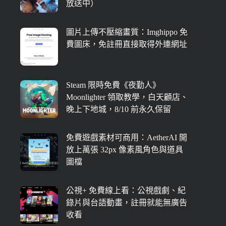
放送中）
圖片上傳不壓縮畫質：Imghippo 免
費圖床，免註冊直接取得外連網址
Steam 限時免費《夜勤人》
Moonlighter 領取教學，白天顧店、
晚上下地城，8/10 前永久保留
免費遊戲素材可商用：AetherAI 開
放上萬張 32px 像素風角色與道具
圖檔
公視+ 免費線上看：公視戲劇、紀
錄片與台語動畫，註冊就能無廣告
收看