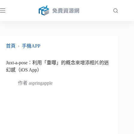
跳
至
主
要
內
容
首頁
›
手機APP
Juxt-a-pose：利用「重曝」的概念來增添相片的迷
幻感（iOS App）
作者
aspringapple