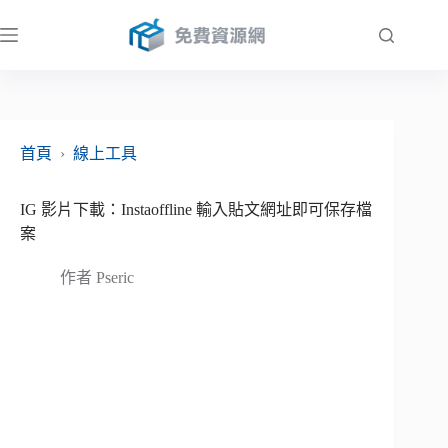
跳
至
主
要
內
容
首頁
›
線上工具
IG 影片下載：Instaoffline 輸入貼文網址即可保存檔
案
作者
Pseric