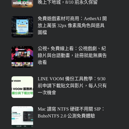
晚上下地城，8/10 前永久保留
免費遊戲素材可商用：AetherAI 開
放上萬張 32px 像素風角色與道具
圖檔
公視+ 免費線上看：公視戲劇、紀
錄片與台語動畫，註冊就能無廣告
收看
LINE VOOM 備份工具教學：9/30
前申請下載貼文與影片，每人只有
一次機會
Mac 讀寫 NTFS 硬碟不用關 SIP：
BuhoNTFS 2.0 公測免費體驗