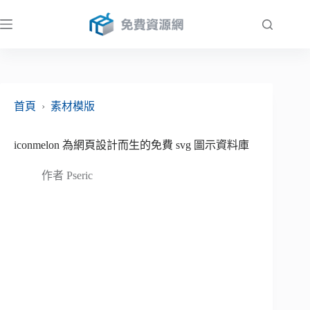
跳
至
主
要
內
容
首頁
›
素材模版
iconmelon 為網頁設計而生的免費 svg 圖示資料庫
作者
Pseric