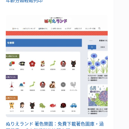
年齡分類輕鬆列印
ぬりえランド 著色樂園：免費下載著色圖庫，涵