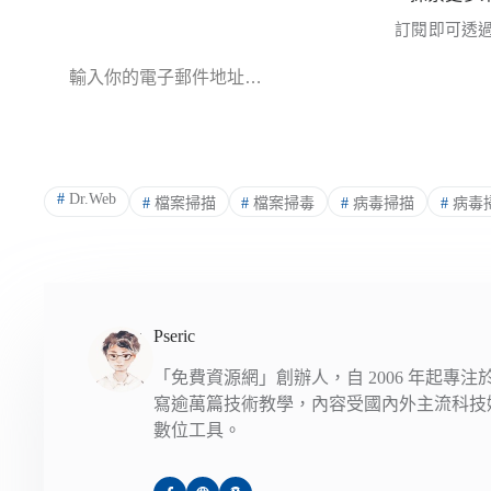
訂閱即可透
輸入你的電子郵件地址…
#
Dr.Web
#
檔案掃描
#
檔案掃毒
#
病毒掃描
#
病毒
Pseric
「免費資源網」創辦人，自 2006 年起專
寫逾萬篇技術教學，內容受國內外主流科技
數位工具。