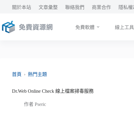
跳
關於本站
文章彙整
聯絡我們
商業合作
隱私權
至
主
要
免費軟體
線上工具
內
容
首頁
›
熱門主題
Dr.Web Online Check 線上檔案掃毒服務
作者
Pseric