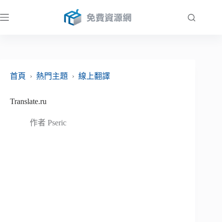
跳
至
主
要
內
容
首頁
›
熱門主題
›
線上翻譯
Translate.ru
作者
Pseric