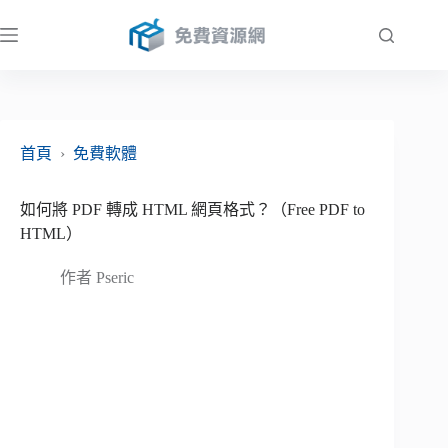
跳
至
主
要
內
容
首頁
›
免費軟體
如何將 PDF 轉成 HTML 網頁格式？（Free PDF to
HTML）
作者
Pseric