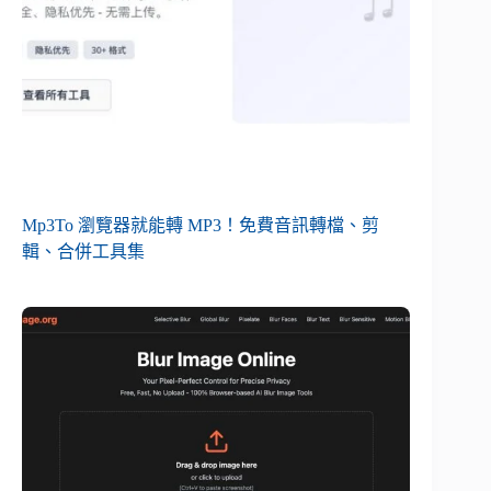
Mp3To 瀏覽器就能轉 MP3！免費音訊轉檔、剪
輯、合併工具集