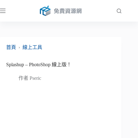
跳
至
主
要
內
容
首頁
›
線上工具
Splashup – PhotoShop 線上版！
作者
Pseric