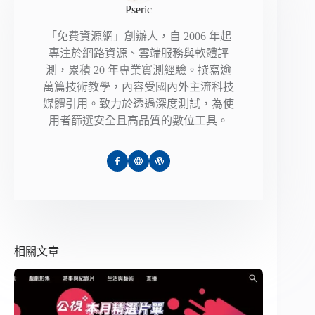
Pseric
「免費資源網」創辦人，自 2006 年起
專注於網路資源、雲端服務與軟體評
測，累積 20 年專業實測經驗。撰寫逾
萬篇技術教學，內容受國內外主流科技
媒體引用。致力於透過深度測試，為使
用者篩選安全且高品質的數位工具。
相關文章