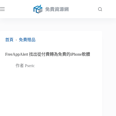
跳
至
主
要
內
容
首頁
›
免費贈品
FreeAppAlert 找出從付費轉為免費的iPhone軟體
作者
Pseric