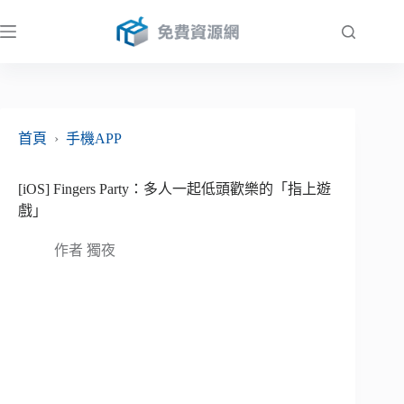
跳
至
主
要
內
容
首頁
›
手機APP
[iOS] Fingers Party：多人一起低頭歡樂的「指上遊
戲」
作者
獨夜