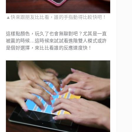
▲快來跟朋友比比看，誰的手指動得比較快吧！
這樣點顏色，玩久了也會無聊對吧？尤其是一直
被贏的時候…這時候來試試看進階雙人模式或許
是個好選擇，來比比看誰的反應速度快！