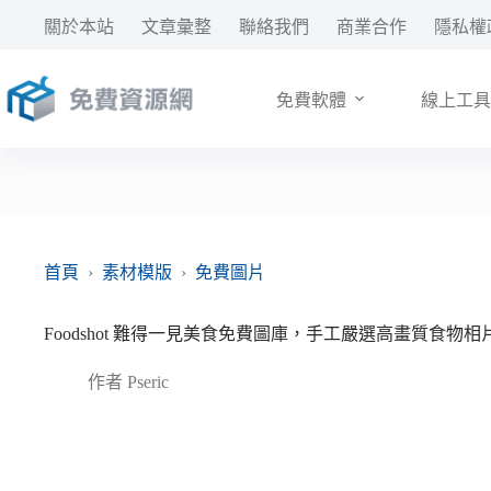
跳
關於本站
文章彙整
聯絡我們
商業合作
隱私權
至
主
要
免費軟體
線上工具
內
容
首頁
›
素材模版
›
免費圖片
Foodshot 難得一見美食免費圖庫，手工嚴選高畫質食物
作者
Pseric