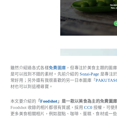
雖然介紹過各式各樣
免費圖庫
，但專注於美食主題的圖
是可以找到不錯的素材。先前介紹的
Sozai-Page
是專注於
常好用；另外還有我很喜歡的另一日本圖庫「
PAKUTAS
材也可以到這裡尋寶。
本文要介紹的
「
Foodshot
」是一款以美食為主的免費圖
Foodshot 收錄的相片都很有質感，採用
CC0
授權，可使
更多美食相關相片，例如甜點、咖啡、蛋糕、食材或一些歐美