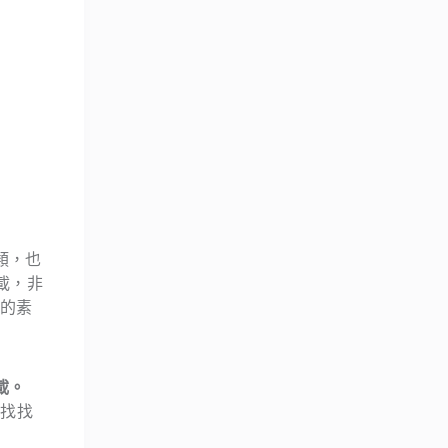
類，也
載，非
的素
載。
找找