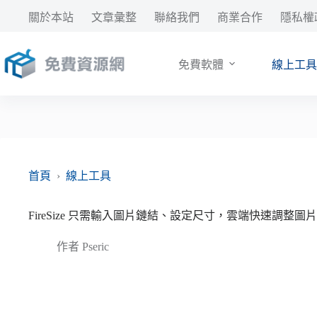
跳
關於本站
文章彙整
聯絡我們
商業合作
隱私權
至
主
要
免費軟體
線上工具
內
容
首頁
›
線上工具
FireSize 只需輸入圖片鏈結、設定尺寸，雲端快速調整圖
作者
Pseric