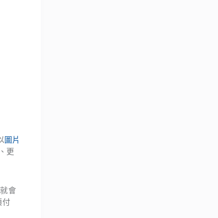
以
圖片
、更
 就會
須付