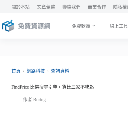
跳
關於本站
文章彙整
聯絡我們
商業合作
隱私權
至
主
要
免費軟體
線上工具
內
容
首頁
›
網路科技
›
查詢資料
FindPrice 比價搜尋引擎，貨比三家不吃虧
作者
Boring