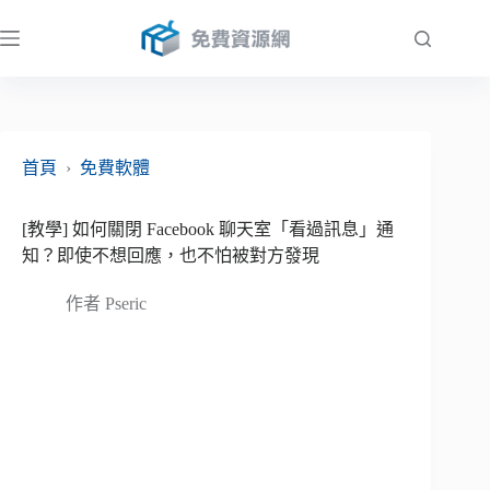
跳
至
主
要
內
容
首頁
›
免費軟體
[教學] 如何關閉 Facebook 聊天室「看過訊息」通
知？即使不想回應，也不怕被對方發現
作者
Pseric