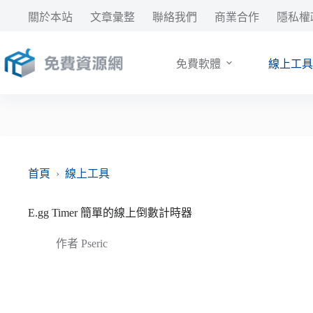
跳
關於本站
文章彙整
聯絡我們
商業合作
隱私權
至
主
要
免費軟體
線上工具
內
容
首頁
›
線上工具
E.gg Timer 簡單的線上倒數計時器
作者
Pseric