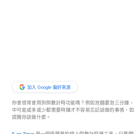
加入 Google 偏好來源
你會很常會用到倒數計時功能嗎？例如泡麵要泡三分鐘
中可能或多或少都需要時鐘才不容易忘記該做的事情，如果你有
提醒你該做什麼。
E.gg Timer
是一個很簡單的線上倒數計時器工具，只要開