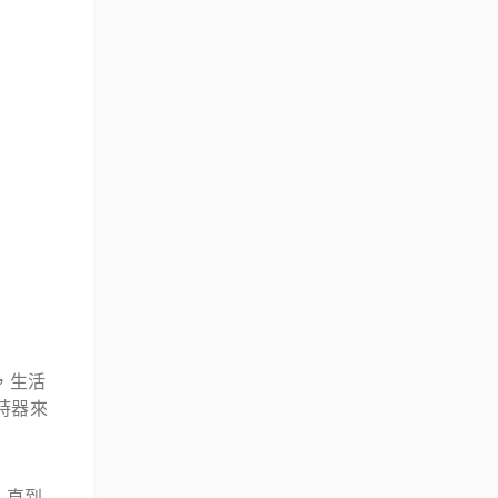
，生活
時器來
，直到