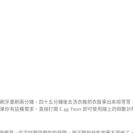
、刷牙要刷兩分鐘、四十五分鐘後去洗衣機把衣服拿出來晾等等
這種需求，直接打開 E.gg Timer 即可使用線上的倒數計
啟網頁，設定好要提醒你的時間，按下開始就能放著不管他了