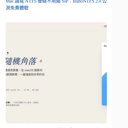
Mac 讀寫 NTFS 硬碟不用關 SIP：BuhoNTFS 2.0 公
測免費體驗