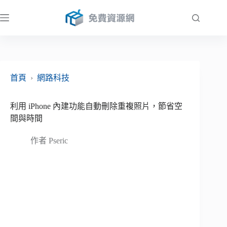
跳
至
主
要
內
容
首頁
›
網路科技
利用 iPhone 內建功能自動刪除重複照片，節省空
間與時間
作者
Pseric