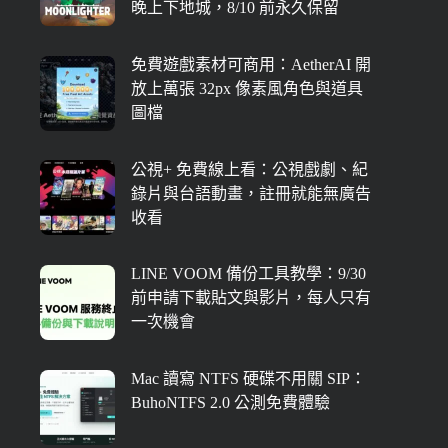
晚上下地城，8/10 前永久保留
免費遊戲素材可商用：AetherAI 開
放上萬張 32px 像素風角色與道具
圖檔
公視+ 免費線上看：公視戲劇、紀
錄片與台語動畫，註冊就能無廣告
收看
LINE VOOM 備份工具教學：9/30
前申請下載貼文與影片，每人只有
一次機會
Mac 讀寫 NTFS 硬碟不用關 SIP：
BuhoNTFS 2.0 公測免費體驗