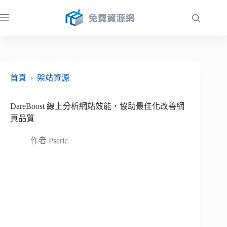
跳
至
主
要
內
容
首頁
›
架站資源
DareBoost 線上分析網站效能，協助最佳化改善網
頁品質
作者
Pseric