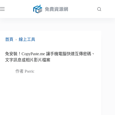
跳
至
主
要
內
容
首頁
›
線上工具
免安裝！CopyPaste.me 讓手機電腦快速互傳密碼、
文字訊息或相片影片檔案
作者
Pseric