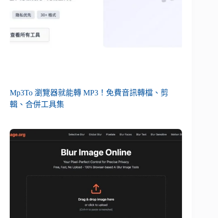
Mp3To 瀏覽器就能轉 MP3！免費音訊轉檔、剪
輯、合併工具集