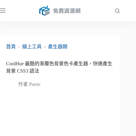
跳
至
主
要
內
容
首頁
›
線上工具
›
產生器類
CoolHue 最酷的漸層色背景色卡產生器，快速產生
背景 CSS3 語法
作者
Pseric